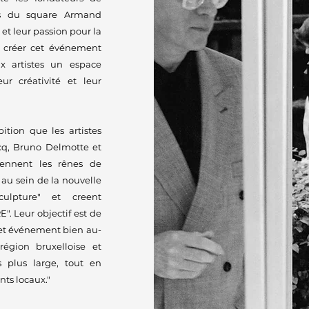
is du square Armand
 et leur passion pour la
à créer cet événement
ux artistes un espace
ur créativité et leur
ition que les artistes
rcq, Bruno Delmotte et
ennent les rênes de
n au sein de la nouvelle
lpture" et creent
 Leur objectif est de
cet événement bien au-
région bruxelloise et
s plus large, tout en
nts locaux."