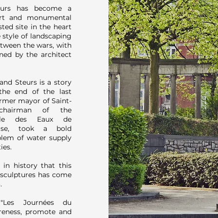
eurs has become a
art and monumental
sted site in the heart
e style of landscaping
tween the wars, with
ned by the architect
and Steurs is a story
the end of the last
ormer mayor of Saint-
 chairman of the
nale des Eaux de
loise, took a bold
oblem of water supply
ies.
 in history that this
 sculptures has come
.
 "Les Journées du
areness, promote and