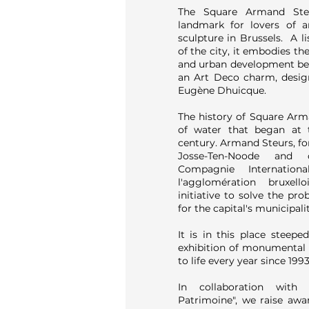
The Square Armand St
landmark for lovers of 
sculpture in Brussels. A li
of the city, it embodies th
and urban development be
an Art Deco charm, desig
Eugène Dhuicque.
The history of Square Arm
of water that began at 
century. Armand Steurs, f
Josse-Ten-Noode and
Compagnie Internatio
l'agglomération bruxel
initiative to solve the pr
for the capital's municipalit
It is in this place steeped
exhibition of monumental
to life every year since 1993
In collaboration with
Patrimoine", we raise aw